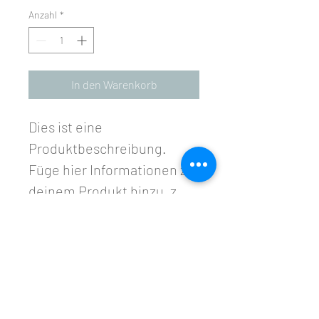
Anzahl
*
In den Warenkorb
Dies ist eine 
Produktbeschreibung. 
Füge hier Informationen zu 
deinem Produkt hinzu, z. 
B. Informationen zu 
Größen und Materialien 
sowie allgemeine Pflege- 
und Reinigungshinweise.